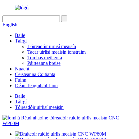
English
Baile
Táirgí
Tóireadóir uirlisí meaisín
Tacar uirlisí meaisín ionstraim
Tomhas meilteora
Páirteanna breise
Nuacht
Ceisteanna Coitianta
Fúinn
Déan Teagmháil Linn
Baile
Táirgí
Tóireadóir uirlisí meaisín