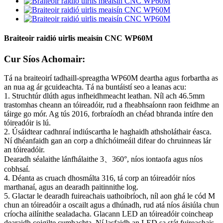
Braiteoir raidió uirlis meaisín CNC WP60M
Cur Síos Achomair:
Tá na braiteoirí tadhaill-spreagtha WP60M deartha agus forbartha as
an nua ag ár gcuideachta. Tá na buntáistí seo a leanas acu:
1. Struchtúr dlúth agus infheidhmeacht leathan. Níl ach 46.5mm
trastomhas cheann an tóireadóir, rud a fheabhsaíonn raon feidhme an
táirge go mór. Ag tús 2016, forbraíodh an chéad bhranda intíre den
tóireadóir is lú.
2. Úsáidtear cadhnraí indiúscartha le haghaidh athsholáthair éasca.
Ní dhéanfaidh gan an corp a dhíchóimeáil difear do chruinneas lár
an tóireadóir.
Dearadh séalaithe lánfhálaithe 3、360°, níos iontaofa agus níos
cobhsaí.
4. Déanta as cruach dhosmálta 316, tá corp an tóireadóir níos
marthanaí, agus an dearadh paitinnithe log.
5. Glactar le dearadh fuireachais uathoibríoch, níl aon ghá le cód M
chun an tóireadóir a oscailt agus a dhúnadh, rud atá níos áisiúla chun
críocha ailínithe sealadacha. Glacann LED an tóireadóir coincheap
dearaidh coigilte cumhachta. Ní lasfaidh an LED sa stát fuireachais,