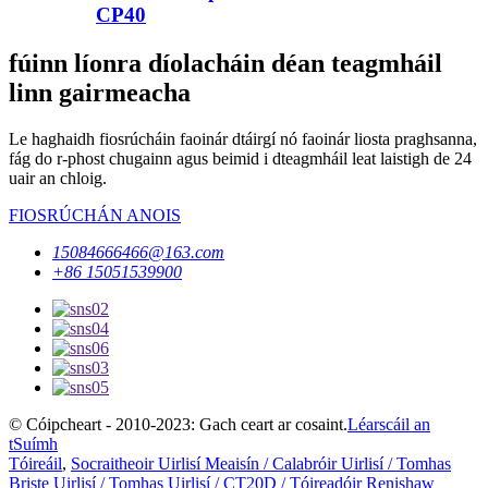
CP40
fúinn líonra díolacháin déan teagmháil
linn gairmeacha
Le haghaidh fiosrúcháin faoinár dtáirgí nó faoinár liosta praghsanna,
fág do r-phost chugainn agus beimid i dteagmháil leat laistigh de 24
uair an chloig.
FIOSRÚCHÁN ANOIS
15084666466@163.com
+86 15051539900
© Cóipcheart - 2010-2023: Gach ceart ar cosaint.
Léarscáil an
tSuímh
Tóireáil
,
Socraitheoir Uirlisí Meaisín / Calabróir Uirlisí / Tomhas
Briste Uirlisí / Tomhas Uirlisí / CT20D / Tóireadóir Renishaw