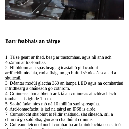
Barr feabhais an táirge
1. Tá sé gearr ar fhad, beag ar trastomhas, agus níl ann ach
46.5mm ar trastomhas.
2. Ní bhíonn ach spás beag ag teastáil ó ghlacadóirí
ardfheidhmíochta, rud a fhágann go bhfuil sé níos éasca iad a
shuiteáil.
3. Déantar modúl glactha 360 an lampa LED agus na comharthaí
infridhearg a dháileadh go cothrom.
4. Cruinneas thar a bheith ard: tá an cruinneas athchleachtach
tomhais laistigh de 1 μ m.
5. Saolré fada: níos mó ná 10 milliún saol spreagtha.
6. Ard-iontaofacht: is iad na táirgí an IP68 is airde.
7. Cumraíocht shaibhir: is féidir snáthaid, slat síneadh, srl. a
chumrú go solúbtha, gan aon chailliúint cruinnis.
8. Cuireann teicneolaíocht comhartha ard-minicíochta cosc ​​​​air ó