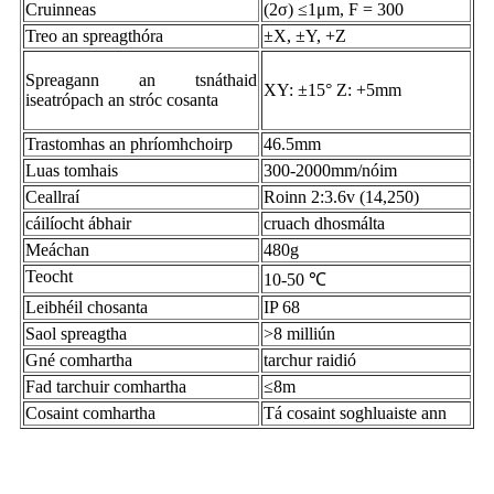
Cruinneas
(2σ) ≤1μm, F = 300
Treo an spreagthóra
±X, ±Y, +Z
Spreagann an tsnáthaid
XY: ±15° Z: +5mm
iseatrópach an stróc cosanta
Trastomhas an phríomhchoirp
46.5mm
Luas tomhais
300-2000mm/nóim
Ceallraí
Roinn 2:3.6v (14,250)
cáilíocht ábhair
cruach dhosmálta
Meáchan
480g
Teocht
10-50 ℃
Leibhéil chosanta
IP 68
Saol spreagtha
>8 milliún
Gné comhartha
tarchur raidió
Fad tarchuir comhartha
≤8m
Cosaint comhartha
Tá cosaint soghluaiste ann