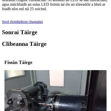
agus múchfaidh an solas LED freisin tar éis an tóireadóir a bhrú ar
feadh níos mó ná 25 soicind.
Seol ríomhphost chugainn
Sonraí Táirge
Clibeanna Táirge
Físeán Táirge