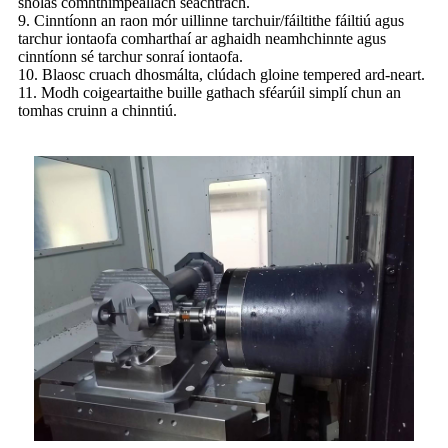
sholas comhthimpeallach seachtrach.
9. Cinntíonn an raon mór uillinne tarchuir/fáiltithe fáiltiú agus
tarchur iontaofa comharthaí ar aghaidh neamhchinnte agus
cinntíonn sé tarchur sonraí iontaofa.
10. Blaosc cruach dhosmálta, clúdach gloine tempered ard-neart.
11. Modh coigeartaithe buille gathach sféarúil simplí chun an
tomhas cruinn a chinntiú.