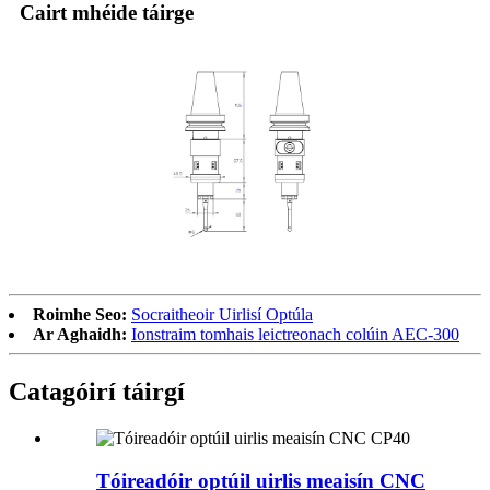
Cairt mhéide táirge
Roimhe Seo:
Socraitheoir Uirlisí Optúla
Ar Aghaidh:
Ionstraim tomhais leictreonach colúin AEC-300
Catagóirí táirgí
Tóireadóir optúil uirlis meaisín CNC